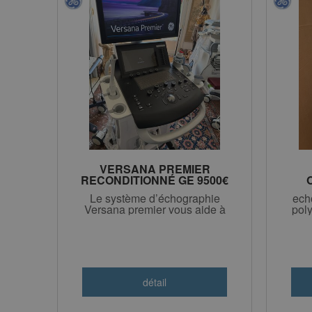
VERSANA PREMIER
RECONDITIONNÉ GE 9500€
HT
Le système d’échographie
ech
Versana premier vous aide à
pol
procurer des soins fiables
sans jamais compromettre la
qualité.