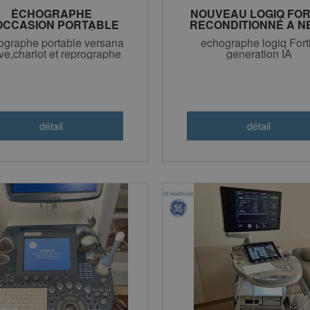
ÉCHOGRAPHE
NOUVEAU LOGIQ FOR
OCCASION PORTABLE
RECONDITIONNÉ A N
SANA ACTIVE RÉCENT
CONSTRUCTEUR G
ographe portable versana
echographe logiq Fort
ive,chariot et reprographe
generation IA