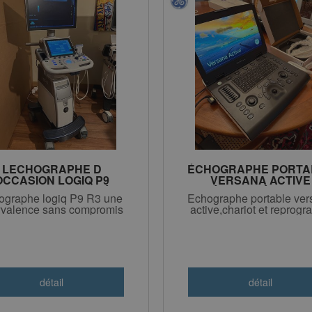
LECHOGRAPHE D
ÉCHOGRAPHE PORTA
OCCASION LOGIQ P9
VERSANA ACTIVE
(R2)RECONDITIONNÉ
GÉNERAL ÉLECTRI
ographe logiq P9 R3 une
Echographe portable ver
10000€ HT
RECONDITIONNÉ
yvalence sans compromis
active,chariot et reprogr