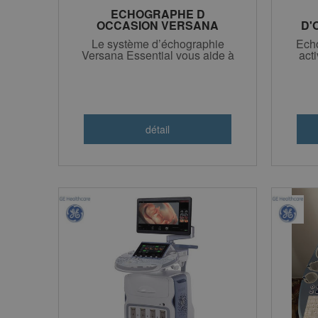
ECHOGRAPHE D
OCCASION VERSANA
D'
ESSENTIAL GE 6500€ HT
VER
Le système d’échographie
Ech
Versana Essential vous aide à
act
procurer des soins fiables
sans jamais compromettre la
qualité.