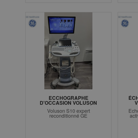
ECCHOGRAPHE
ÉC
D'OCCASION VOLUSON
V
S10 RECONDITIONNÉ A
Voluson S10 expert
Ech
NEUF GE
reconditionné GE
act