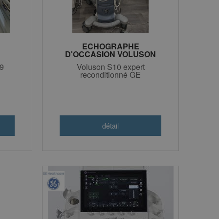
ECHOGRAPHE
D'OCCASION VOLUSON
S10 RECONDITIONNÉ A
9
Voluson S10 expert
NEUF GE
reconditionné GE