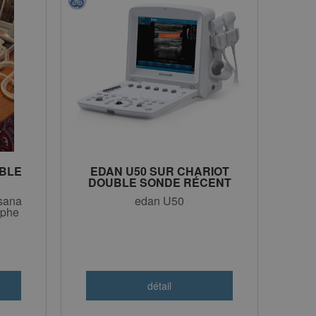
BLE
EDAN U50 SUR CHARIOT
DOUBLE SONDE RÉCENT
C
3500 HT
sana
edan U50
aphe