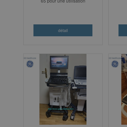
65 pour une utilisation
gynecologique (très bon état)
reconditionné