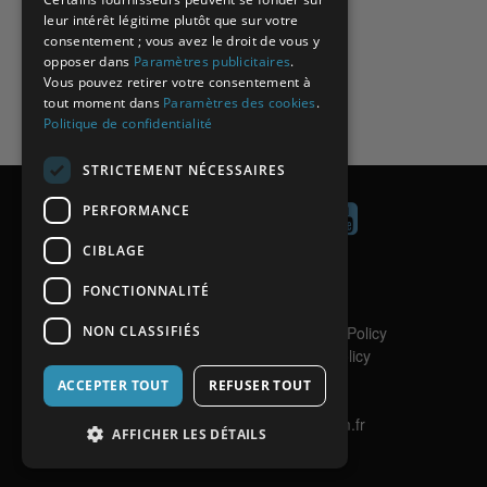
leur intérêt légitime plutôt que sur votre
consentement ; vous avez le droit de vous y
opposer dans
Paramètres publicitaires
.
Vous pouvez retirer votre consentement à
tout moment dans
Paramètres des cookies
.
Politique de confidentialité
STRICTEMENT NÉCESSAIRES
PERFORMANCE
CIBLAGE
Contact
FONCTIONNALITÉ
Aide
NON CLASSIFIÉS
Politique de confidentialité
/
Privacy Policy
Politique de Cookies
/
Cookies Policy
Copyright
ACCEPTER TOUT
REFUSER TOUT
Mentions légales
Site internet réalisé par Netincom.fr
AFFICHER LES DÉTAILS