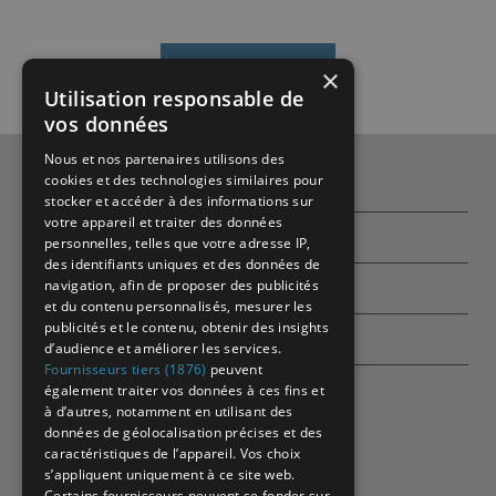
×
Utilisation responsable de
vos données
Nous et nos partenaires utilisons des
cookies et des technologies similaires pour
Qui sommes-nous ?
stocker et accéder à des informations sur
votre appareil et traiter des données
Partenaires
personnelles, telles que votre adresse IP,
des identifiants uniques et des données de
navigation, afin de proposer des publicités
Contactez-nous
et du contenu personnalisés, mesurer les
publicités et le contenu, obtenir des insights
Echographes
d’audience et améliorer les services.
Fournisseurs tiers (1876)
peuvent
également traiter vos données à ces fins et
à d’autres, notamment en utilisant des
données de géolocalisation précises et des
caractéristiques de l’appareil. Vos choix
s’appliquent uniquement à ce site web.
Certains fournisseurs peuvent se fonder sur