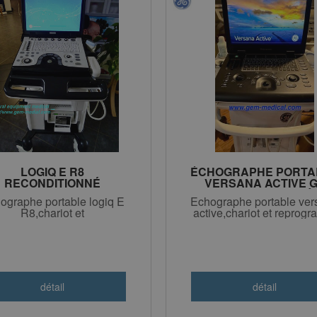
LOGIQ E R8
ÉCHOGRAPHE PORTA
RECONDITIONNÉ
VERSANA ACTIVE 
FABRIQATION 2023
RECONDITIONNÉ
ographe portable logiq E
Echographe portable ver
R8,chariot et
active,chariot et reprogr
reprographe(option)