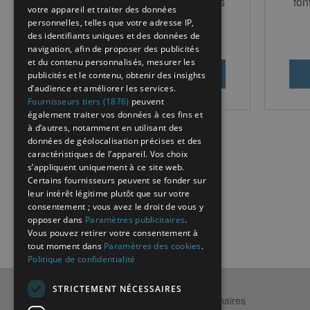
performances exeptionnelles
fon
votre appareil et traiter des données
personnelles, telles que votre adresse IP,
des identifiants uniques et des données de
navigation, afin de proposer des publicités
et du contenu personnalisés, mesurer les
publicités et le contenu, obtenir des insights
d’audience et améliorer les services.
Fournisseurs tiers (1876)
peuvent
également traiter vos données à ces fins et
à d’autres, notamment en utilisant des
données de géolocalisation précises et des
caractéristiques de l’appareil. Vos choix
s’appliquent uniquement à ce site web.
Certains fournisseurs peuvent se fonder sur
leur intérêt légitime plutôt que sur votre
consentement ; vous avez le droit de vous y
opposer dans
Paramètres publicitaires
.
Vous pouvez retirer votre consentement à
tout moment dans
Paramètres des cookies
.
Politique de confidentialité
STRICTEMENT NÉCESSAIRES
Qui sommes-nous ?
Partenaires