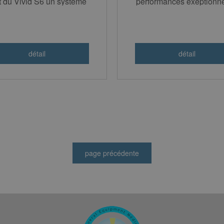
t du Vivid S6 un système
performances exeptionne
idéal