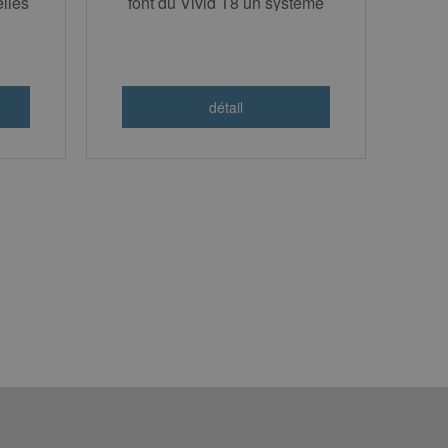
lles
font du Vivid T8 un système
idéal