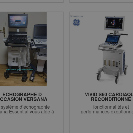
ECHOGRAPHE D
VIVID S60 CARDIAQ
CCASION VERSANA
RECONDITIONNÉ
SENTIAL GE 6500€ HT
CONSTRUCTEUR A N
 système d’échographie
fonctionnalités et
VIVID S60 SONDE CA
ana Essential vous aide à
performances exeptionne
ET LINÉAIRE GARANTI
ocurer des soins fiables
MOIS
s jamais compromettre la
qualité.