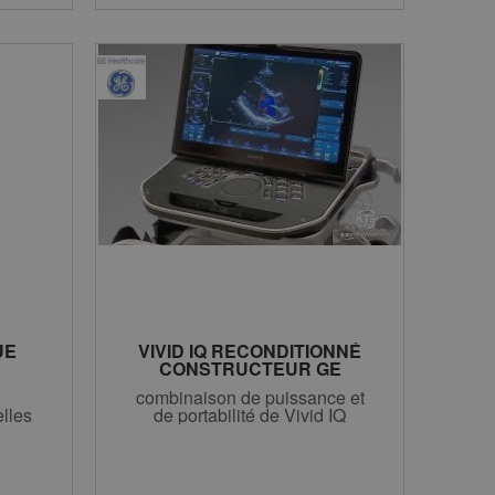
UE
VIVID IQ RECONDITIONNÉ
CONSTRUCTEUR GE
EUF
GARANTI 12 MOIS
combinaison de puissance et
RDIO
lles
de portabilité de Vivid IQ
E 12