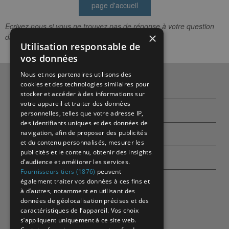
Ecrivez nous si vous ne trouvez pas de réponse à votre question
×
dans ces rubriques.
Utilisation responsable de
vos données
Nous et nos partenaires utilisons des
cookies et des technologies similaires pour
Qui sommes-nous ?
stocker et accéder à des informations sur
votre appareil et traiter des données
Partenaires
personnelles, telles que votre adresse IP,
des identifiants uniques et des données de
navigation, afin de proposer des publicités
Contactez-nous
et du contenu personnalisés, mesurer les
publicités et le contenu, obtenir des insights
Echographes
d’audience et améliorer les services.
Fournisseurs tiers (1876)
peuvent
également traiter vos données à ces fins et
à d’autres, notamment en utilisant des
données de géolocalisation précises et des
caractéristiques de l’appareil. Vos choix
s’appliquent uniquement à ce site web.