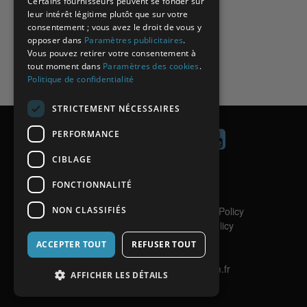
Certains fournisseurs peuvent se fonder sur
leur intérêt légitime plutôt que sur votre
consentement ; vous avez le droit de vous y
opposer dans
Paramètres publicitaires
.
Vous pouvez retirer votre consentement à
tout moment dans
Paramètres des cookies
.
Politique de confidentialité
STRICTEMENT NÉCESSAIRES
PERFORMANCE
CIBLAGE
Contact
FONCTIONNALITÉ
Aide
NON CLASSIFIÉS
Politique de confidentialité
/
Privacy Policy
Politique de Cookies
/
Cookies Policy
Copyright
ACCEPTER TOUT
REFUSER TOUT
Mentions légales
Site internet réalisé par Netincom.fr
AFFICHER LES DÉTAILS