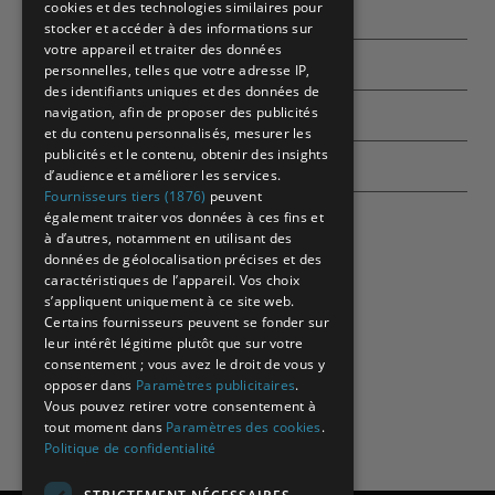
cookies et des technologies similaires pour
Qui sommes-nous ?
stocker et accéder à des informations sur
votre appareil et traiter des données
Partenaires
personnelles, telles que votre adresse IP,
des identifiants uniques et des données de
navigation, afin de proposer des publicités
Contactez-nous
et du contenu personnalisés, mesurer les
publicités et le contenu, obtenir des insights
Echographes
d’audience et améliorer les services.
Fournisseurs tiers (1876)
peuvent
également traiter vos données à ces fins et
à d’autres, notamment en utilisant des
données de géolocalisation précises et des
caractéristiques de l’appareil. Vos choix
s’appliquent uniquement à ce site web.
Certains fournisseurs peuvent se fonder sur
leur intérêt légitime plutôt que sur votre
consentement ; vous avez le droit de vous y
opposer dans
Paramètres publicitaires
.
Vous pouvez retirer votre consentement à
tout moment dans
Paramètres des cookies
.
Politique de confidentialité