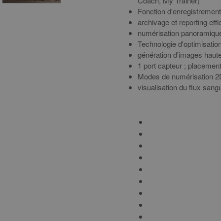
Coach, My Trainer)
Fonction d'enregistreme
archivage et reporting ef
numérisation panoramiq
Technologie d'optimisati
génération d'images hau
1 port capteur ; placement
Modes de numérisation 2
visualisation du flux san