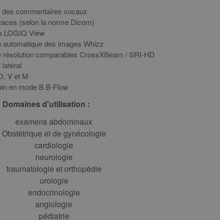
nt des commentaires vocaux
ficaces (selon la norme Dicom)
ue LOGIQ View
on automatique des images Whizz
te résolution comparables CrossXBeam / SRI-HD
 latéral
D, V et M
guin en mode B B-Flow
Domaines d'utilisation :
examens abdominaux
Obstétrique et de gynécologie
cardiologie
neurologie
traumatologie et orthopédie
urologie
endocrinologie
angiologie
pédiatrie