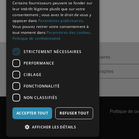
Certains fournisseurs peuvent se fonder sur
leur intérêt légitime plutôt que sur votre
consentement ; vous avez le droit de vous y
opposer dans
Paramètres publicitaires
.
Vous pouvez retirer votre consentement à
tout moment dans
Paramètres des cookies
.
Politique de confidentialité
STRICTEMENT NÉCESSAIRES
Qui sommes-nous ?
Partenaires
PERFORMANCE
Contactez-nous
Echographes
CIBLAGE
FONCTIONNALITÉ
NON CLASSIFIÉS
Contact
Aide
Politique de con
ACCEPTER TOUT
REFUSER TOUT
AFFICHER LES DÉTAILS