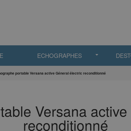
E
ECHOGRAPHES
DES
ographe portable Versana active Géneral électric reconditionné
able Versana active 
reconditionné