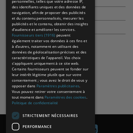
personnelles, telles que votre adresse IP,
des identifiants uniques et des données de
navigation, afin de proposer des publicités
Contactez-nous
et du contenu personnalisés, mesurer les
publicités et le contenu, obtenir des insights
Echographes
d’audience et améliorer les services.
Fournisseurs tiers (1916)
peuvent
également traiter vos données à ces fins et
à d’autres, notamment en utilisant des
données de géolocalisation précises et des
caractéristiques de l’appareil. Vos choix
s’appliquent uniquement à ce site web.
Certains fournisseurs peuvent se fonder sur
leur intérêt légitime plutôt que sur votre
consentement ; vous avez le droit de vous y
opposer dans
Paramètres publicitaires
.
Vous pouvez retirer votre consentement à
tout moment dans
Paramètres des cookies
.
Politique de confidentialité
STRICTEMENT NÉCESSAIRES
PERFORMANCE