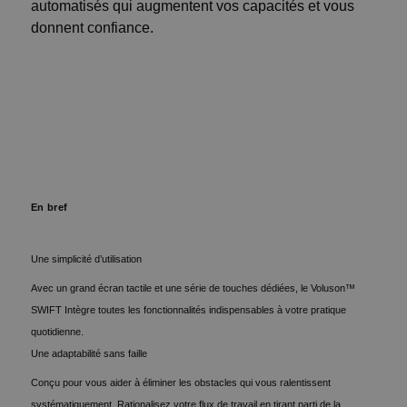
automatisés qui augmentent vos capacités et vous
donnent confiance.
En bref
Une simplicité d’utilisation
Avec un grand écran tactile et une série de touches dédiées, le Voluson™
SWIFT Intègre toutes les fonctionnalités indispensables à votre pratique
quotidienne.
Une adaptabilité sans faille
Conçu pour vous aider à éliminer les obstacles qui vous ralentissent
systématiquement. Rationalisez votre flux de travail en tirant parti de la