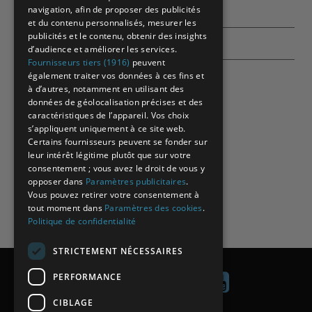
navigation, afin de proposer des publicités
Contactez-nous
et du contenu personnalisés, mesurer les
publicités et le contenu, obtenir des insights
Echographes
d’audience et améliorer les services.
Fournisseurs tiers (1916)
peuvent
également traiter vos données à ces fins et
à d’autres, notamment en utilisant des
données de géolocalisation précises et des
caractéristiques de l’appareil. Vos choix
s’appliquent uniquement à ce site web.
Certains fournisseurs peuvent se fonder sur
leur intérêt légitime plutôt que sur votre
consentement ; vous avez le droit de vous y
opposer dans
Paramètres publicitaires
.
Vous pouvez retirer votre consentement à
tout moment dans
Paramètres des cookies
.
Politique de confidentialité
STRICTEMENT NÉCESSAIRES
PERFORMANCE
CIBLAGE