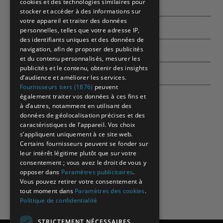
cookies et des technologies similaires pour
Qui sommes-nous ?
stocker et accéder à des informations sur
votre appareil et traiter des données
Partenaires
personnelles, telles que votre adresse IP,
des identifiants uniques et des données de
navigation, afin de proposer des publicités
Contactez-nous
et du contenu personnalisés, mesurer les
publicités et le contenu, obtenir des insights
Echographes
d’audience et améliorer les services.
Fournisseurs tiers (1876)
peuvent
également traiter vos données à ces fins et
à d’autres, notamment en utilisant des
données de géolocalisation précises et des
caractéristiques de l’appareil. Vos choix
s’appliquent uniquement à ce site web.
Certains fournisseurs peuvent se fonder sur
leur intérêt légitime plutôt que sur votre
consentement ; vous avez le droit de vous y
opposer dans
Paramètres publicitaires
.
Vous pouvez retirer votre consentement à
tout moment dans
Paramètres des cookies
.
Politique de confidentialité
STRICTEMENT NÉCESSAIRES