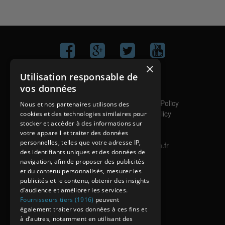
×
Utilisation responsable de
Contact
vos données
Aide
Politique de confidentialité
/
Privacy Policy
Nous et nos partenaires utilisons des
Politique de Cookies
/
Cookies Policy
cookies et des technologies similaires pour
Copyright
stocker et accéder à des informations sur
votre appareil et traiter des données
Mentions légales
personnelles, telles que votre adresse IP,
Site internet réalisé par Netincom.fr
des identifiants uniques et des données de
navigation, afin de proposer des publicités
et du contenu personnalisés, mesurer les
publicités et le contenu, obtenir des insights
d’audience et améliorer les services.
Fournisseurs tiers (1916)
peuvent
également traiter vos données à ces fins et
à d’autres, notamment en utilisant des