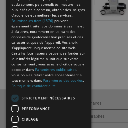
et du contenu personnalisés, mesurer les
publicités et le contenu, obtenir des insights
d’audience et améliorer les services.
Fournisseurs tiers (1876)
peuvent
également traiter vos données à ces fins et
à d’autres, notamment en utilisant des
données de géolocalisation précises et des
caractéristiques de l’appareil. Vos choix
s’appliquent uniquement à ce site web.
Certains fournisseurs peuvent se fonder sur
leur intérêt légitime plutôt que sur votre
consentement ; vous avez le droit de vous y
opposer dans
Paramètres publicitaires
.
Vous pouvez retirer votre consentement à
tout moment dans
Paramètres des cookies
.
Politique de confidentialité
STRICTEMENT NÉCESSAIRES
Qui sommes-nous ?
Partenaires
PERFORMANCE
Contactez-nous
Echographes
CIBLAGE