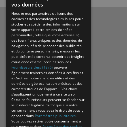
vos données
Nous et nos partenaires utilisons des
cookies et des technologies similaires pour
Qui sommes-nous ?
stocker et accéder à des informations sur
votre appareil et traiter des données
Partenaires
personnelles, telles que votre adresse IP,
des identifiants uniques et des données de
navigation, afin de proposer des publicités
Contactez-nous
et du contenu personnalisés, mesurer les
publicités et le contenu, obtenir des insights
Echographes
d’audience et améliorer les services.
Fournisseurs tiers (1876)
peuvent
également traiter vos données à ces fins et
à d’autres, notamment en utilisant des
données de géolocalisation précises et des
caractéristiques de l’appareil. Vos choix
s’appliquent uniquement à ce site web.
Certains fournisseurs peuvent se fonder sur
leur intérêt légitime plutôt que sur votre
consentement ; vous avez le droit de vous y
opposer dans
Paramètres publicitaires
.
Vous pouvez retirer votre consentement à
tout moment dans
Paramètres des cookies
.