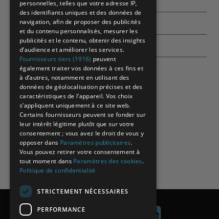
Partenaires
personnelles, telles que votre adresse IP,
des identifiants uniques et des données de
navigation, afin de proposer des publicités
Contactez-nous
et du contenu personnalisés, mesurer les
publicités et le contenu, obtenir des insights
Echographes
d’audience et améliorer les services.
Fournisseurs tiers (1916)
peuvent
également traiter vos données à ces fins et
à d’autres, notamment en utilisant des
données de géolocalisation précises et des
caractéristiques de l’appareil. Vos choix
s’appliquent uniquement à ce site web.
Certains fournisseurs peuvent se fonder sur
leur intérêt légitime plutôt que sur votre
consentement ; vous avez le droit de vous y
opposer dans
Paramètres publicitaires
.
Vous pouvez retirer votre consentement à
tout moment dans
Paramètres des cookies
.
Politique de confidentialité
STRICTEMENT NÉCESSAIRES
PERFORMANCE