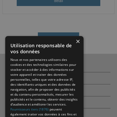
×
Utilisation responsable de
vos données
Nous et nos partenaires utilisons des
cookies et des technologies similaires pour
Qui sommes-nous ?
stocker et accéder à des informations sur
votre appareil et traiter des données
Partenaires
personnelles, telles que votre adresse IP,
des identifiants uniques et des données de
navigation, afin de proposer des publicités
Contactez-nous
et du contenu personnalisés, mesurer les
publicités et le contenu, obtenir des insights
Echographes
d’audience et améliorer les services.
Fournisseurs tiers (1876)
peuvent
également traiter vos données à ces fins et