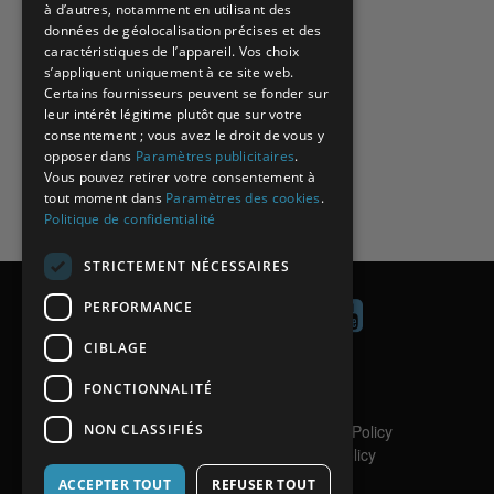
à d’autres, notamment en utilisant des
données de géolocalisation précises et des
caractéristiques de l’appareil. Vos choix
s’appliquent uniquement à ce site web.
Certains fournisseurs peuvent se fonder sur
leur intérêt légitime plutôt que sur votre
consentement ; vous avez le droit de vous y
opposer dans
Paramètres publicitaires
.
Vous pouvez retirer votre consentement à
tout moment dans
Paramètres des cookies
.
Politique de confidentialité
STRICTEMENT NÉCESSAIRES
PERFORMANCE
CIBLAGE
Contact
FONCTIONNALITÉ
Aide
NON CLASSIFIÉS
Politique de confidentialité
/
Privacy Policy
Politique de Cookies
/
Cookies Policy
Copyright
ACCEPTER TOUT
REFUSER TOUT