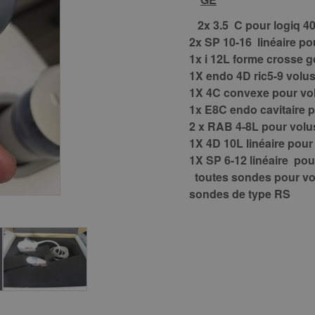
2x 3.5 C pour logiq 40
2x SP 10-16 linéaire p
1x i 12L forme crosse g
1X endo 4D ric5-9 volus
1X 4C convexe pour vo
1x E8C endo cavitaire p
2 x RAB 4-8L pour vol
1X 4D 10L linéaire pour
1X SP 6-12 linéaire pou
toutes sondes pour v
sondes de type RS