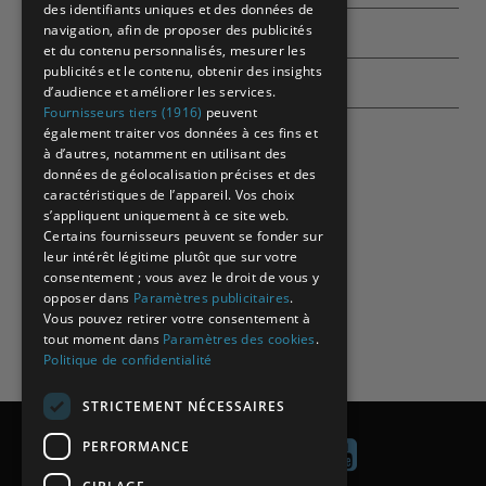
des identifiants uniques et des données de
navigation, afin de proposer des publicités
Contactez-nous
et du contenu personnalisés, mesurer les
publicités et le contenu, obtenir des insights
Echographes
d’audience et améliorer les services.
Fournisseurs tiers (1916)
peuvent
également traiter vos données à ces fins et
à d’autres, notamment en utilisant des
données de géolocalisation précises et des
caractéristiques de l’appareil. Vos choix
s’appliquent uniquement à ce site web.
Certains fournisseurs peuvent se fonder sur
leur intérêt légitime plutôt que sur votre
consentement ; vous avez le droit de vous y
opposer dans
Paramètres publicitaires
.
Vous pouvez retirer votre consentement à
tout moment dans
Paramètres des cookies
.
Politique de confidentialité
STRICTEMENT NÉCESSAIRES
PERFORMANCE