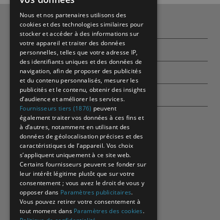
Nous et nos partenaires utilisons des
cookies et des technologies similaires pour
Qui sommes-nous ?
stocker et accéder à des informations sur
votre appareil et traiter des données
Partenaires
personnelles, telles que votre adresse IP,
des identifiants uniques et des données de
navigation, afin de proposer des publicités
Contactez-nous
et du contenu personnalisés, mesurer les
publicités et le contenu, obtenir des insights
Echographes
d’audience et améliorer les services.
Fournisseurs tiers (1876)
peuvent
également traiter vos données à ces fins et
à d’autres, notamment en utilisant des
données de géolocalisation précises et des
caractéristiques de l’appareil. Vos choix
s’appliquent uniquement à ce site web.
Certains fournisseurs peuvent se fonder sur
leur intérêt légitime plutôt que sur votre
consentement ; vous avez le droit de vous y
opposer dans
Paramètres publicitaires
.
Vous pouvez retirer votre consentement à
tout moment dans
Paramètres des cookies
.