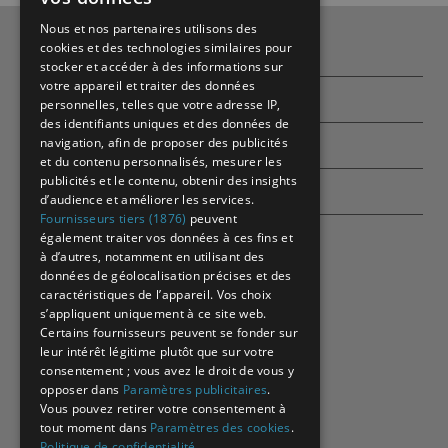
Nous et nos partenaires utilisons des
cookies et des technologies similaires pour
Qui sommes-nous ?
stocker et accéder à des informations sur
votre appareil et traiter des données
Partenaires
personnelles, telles que votre adresse IP,
des identifiants uniques et des données de
navigation, afin de proposer des publicités
Contactez-nous
et du contenu personnalisés, mesurer les
publicités et le contenu, obtenir des insights
Echographes
d’audience et améliorer les services.
Fournisseurs tiers (1876)
peuvent
également traiter vos données à ces fins et
à d’autres, notamment en utilisant des
données de géolocalisation précises et des
caractéristiques de l’appareil. Vos choix
s’appliquent uniquement à ce site web.
Certains fournisseurs peuvent se fonder sur
leur intérêt légitime plutôt que sur votre
consentement ; vous avez le droit de vous y
opposer dans
Paramètres publicitaires
.
Vous pouvez retirer votre consentement à
tout moment dans
Paramètres des cookies
.
Politique de confidentialité