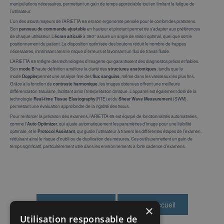
manipulations nécessaires, permettant un gain de temps appréciable tout en limitant la fatigue de
l’utilisateur.
L’un des atouts majeurs de l’ARIETTA 65 est son ergonomie pensée pour le confort des praticiens.
Son
panneau de commande ajustable
en hauteur et pivotant permet de s’adapter aux préférences
de chaque utilisateur. L’
écran articulé
à 360° assure un angle de vision optimal, quel que soit le
positionnement du patient. La disposition optimisée des boutons réduit le nombre de frappes
nécessaires, minimisant ainsi le risque d’erreurs et favorisant un flux de travail fluide.
L’ARIETTA 65 intègre des technologies d’imagerie qui garantissent des diagnostics précis et fiables.
Son
mode B
haute définition améliore la clarté des
structures anatomiques
, tandis que le
mode
Doppler
permet une analyse fine des
flux sanguins
, même dans les vaisseaux les plus fins.
Grâce à la fonction de
contraste harmonique
, les images obtenues offrent une meilleure
différenciation tissulaire, facilitant ainsi l’interprétation clinique. L’appareil est également doté de la
technologie
Real-time Tissue Elastography
(RTE) et du
Shear Wave Measurement
(SWM),
permettant une évaluation approfondie de la rigidité des tissus.
Pour renforcer la précision des examens, l’ARIETTA 65 est équipé de fonctionnalités automatisées,
comme l’
Auto Optimizer
, qui ajuste automatiquement les paramètres d’image pour une lisibilité
optimale, et le
Protocol Assistant
, qui guide l’utilisateur à travers les différentes étapes de l’examen,
réduisant ainsi le risque d’oubli ou de duplication des mesures. Ces outils permettent un gain de
temps significatif, particulièrement utile dans les environnements à forte cadence d’examens.
×
Utilisation responsable de