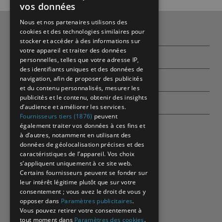
vos données
Nous et nos partenaires utilisons des
cookies et des technologies similaires pour
Qui sommes-nous ?
stocker et accéder à des informations sur
votre appareil et traiter des données
Partenaires
personnelles, telles que votre adresse IP,
des identifiants uniques et des données de
navigation, afin de proposer des publicités
Contactez-nous
et du contenu personnalisés, mesurer les
publicités et le contenu, obtenir des insights
Echographes
d’audience et améliorer les services.
Fournisseurs tiers (1876)
peuvent
également traiter vos données à ces fins et
à d’autres, notamment en utilisant des
données de géolocalisation précises et des
caractéristiques de l’appareil. Vos choix
s’appliquent uniquement à ce site web.
Certains fournisseurs peuvent se fonder sur
leur intérêt légitime plutôt que sur votre
consentement ; vous avez le droit de vous y
opposer dans
Paramètres publicitaires
.
Vous pouvez retirer votre consentement à
tout moment dans
Paramètres des cookies
.